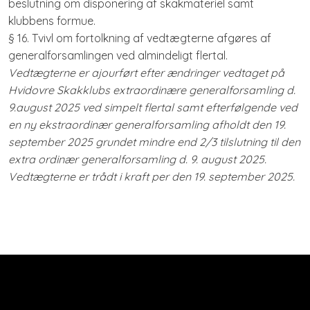
beslutning om disponering af skakmateriel samt
klubbens formue.
§ 16. Tvivl om fortolkning af vedtægterne afgøres af
generalforsamlingen ved almindeligt flertal.
Vedtægterne er ajourført efter ændringer vedtaget på
Hvidovre Skakklubs extraordinære generalforsamling d.
9.august 2025 ved simpelt flertal samt efterfølgende ved
en ny ekstraordinær generalforsamling afholdt den 19.
september 2025 grundet mindre end 2/3 tilslutning til den
extra ordinær generalforsamling d. 9. august 2025.
Vedtægterne er trådt i kraft per den 19. september 2025.