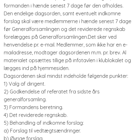
formanden i hænde senest 7 dage før den afholdes.
Den endelige dagsorden, samt eventuelt indkomne
forslag skal være medlemmerne i hænde senest 7 dage
før Generalforsamlingen og det reviderede regnskab
forelægges på Generalforsamlingen.Det sker ved
henvendelse pr. e-mail. Medlemmer, som ikke har en e-
mailadresse, modtager dagsordenen m.m. pr. brev. Al
materialet opsættes tillige på infotavlen i klublokalet og
lægges ind på hjemmesiden.
Dagsordenen skal mindst indeholde følgende punkter:
1) Valg af dirigent.
2) Godkendelse af referatet fra sidste års
generalforsamling.
3) Formandens beretning.
4) Det reviderede regnskab.
5) Behandling af indkomne forslag:
a) Forslag til vedtægtsændringer.
b) Øvrige forslag.