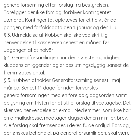
generalforsamling efter forslag fra bestyrelsen.
Foreligger der ikke forslag, forbliver kontingentet
uændret. Kontingentet opkræves for et halvt år ad
gangen, med forfaldsdato den 1. januar og den 1. juli.
§ 3. Udmeldelse af klubben skal ske ved skriftlig
henvendelse til kassereren senest en måned før
udgangen af et halvår.
§ 4. Generalforsamlingen har den højeste myndighed i
klubbens anliggender og er beslutningsdygtig uanset de
fremmødtes antal.
§ 5. Klubben afholder Generalforsamling senest i maj
måned. Senest 14 dage forinden forvarsles
generalforsamlingen med en foreløbig dagsorden samt
oplysning om fristen for at stille forslag til vedtagelse. Det
sker ved henvendelse pr. e-mail. Medlemmer, som ikke har
en e-mailadresse, modtager dagsordenen m.m. pr. brev.
Alle forslag skal fremsendes i deres fulde ordlyd. Forslag,
der ønskes behandlet på generalforsamlingen, skal være