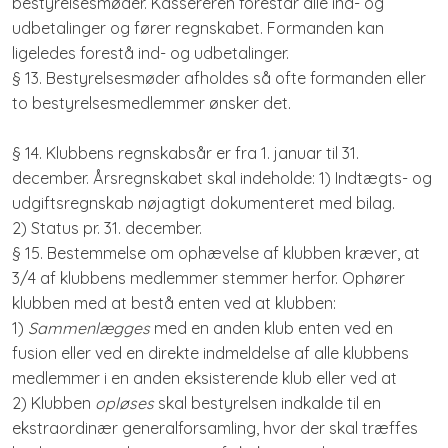
bestyrelsesmøder. Kassereren forestår alle ind- og
udbetalinger og fører regnskabet. Formanden kan
ligeledes forestå ind- og udbetalinger.
§ 13. Bestyrelsesmøder afholdes så ofte formanden eller
to bestyrelsesmedlemmer ønsker det.
§ 14. Klubbens regnskabsår er fra 1. januar til 31.
december. Årsregnskabet skal indeholde: 1) Indtægts- og
udgiftsregnskab nøjagtigt dokumenteret med bilag.
2) Status pr. 31. december.
§ 15. Bestemmelse om ophævelse af klubben kræver, at
3/4 af klubbens medlemmer stemmer herfor. Ophører
klubben med at bestå enten ved at klubben:
1)
Sammenlægges
med en anden klub enten ved en
fusion eller ved en direkte indmeldelse af alle klubbens
medlemmer i en anden eksisterende klub eller ved at
​2) Klubben
opløses
skal bestyrelsen indkalde til en
ekstraordinær generalforsamling, hvor der skal træffes